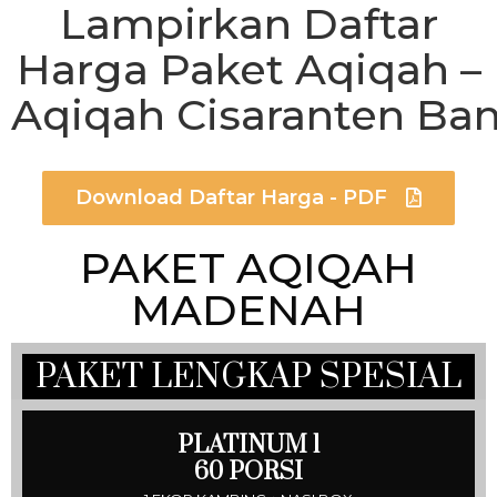
Lampirkan Daftar
Harga Paket Aqiqah –
Aqiqah
Cisaranten
Ban
Download Daftar Harga - PDF
PAKET AQIQAH
MADENAH
PAKET LENGKAP SPESIAL
PLATINUM 1
60 PORSI