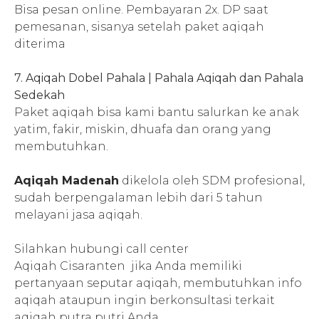
Bisa pesan online. Pembayaran 2x. DP saat
pemesanan, sisanya setelah paket aqiqah
diterima
7. Aqiqah Dobel Pahala | Pahala Aqiqah dan Pahala
Sedekah
Paket aqiqah bisa kami bantu salurkan ke anak
yatim, fakir, miskin, dhuafa dan orang yang
membutuhkan.
Aqiqah Madenah
dikelola oleh SDM profesional,
sudah berpengalaman lebih dari 5 tahun
melayani jasa aqiqah.
Silahkan hubungi call center
Aqiqah
Cisaranten
jika Anda memiliki
pertanyaan seputar aqiqah, membutuhkan info
aqiqah ataupun ingin berkonsultasi terkait
aqiqah putra putri Anda.