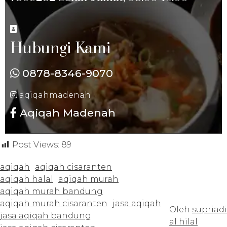
Hubungi Kami
0878-8346-9070
aqiqahmadenah
Aqiqah Madenah
Post Views:
89
aqiqah
aqiqah cisaranten
aqiqah halal
aqiqah murah
aqiqah murah bandung
aqiqah murah cisaranten
jasa aqiqah
Oleh
supriadi
jasa aqiqah bandung
al hilal