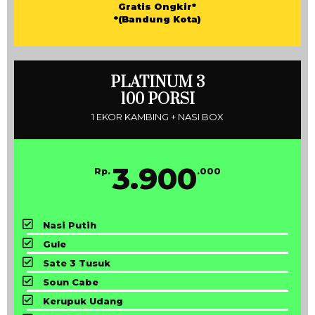
Gratis Ongkir*
*(Bandung Kota)
PLATINUM 3
100 PORSI
1 EKOR KAMBING + NASI BOX
3.900
Rp.
.000
Nasi Putih
Gule
Sate 3 Tusuk
Soun Cabe
Kerupuk Udang