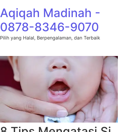
Lewati ke konten
Aqiqah Madinah -
0878-8346-9070
Pilih yang Halal, Berpengalaman, dan Terbaik
8 Tips Mengatasi Si