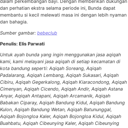
dalam perkembangan bayi. Dengan memberikan dukungan
dan perhatian ekstra selama periode ini, Bunda dapat
membantu si kecil melewati masa ini dengan lebih nyaman
dan bahagia.
Sumber gambar:
bebeclub
Penulis: Elis Parwati
Untuk ayah bunda yang ingin menggunakan jasa aqiqah
kami, kami melayani jasa aqiqah di setiap kecamatan di
kota bandung seperti: Aqiqah Soreang, Aqiqah
Padalarang, Aqiqah Lembang, Aqiqah Sukasari, Aqiqah
Cibiru, Aqiqah Gegerkalong, Aqiqah Kiaracondong, Aqiqah
Cimenyan, Aqiqah Cicendo, Aqiqah Andir, Aqiqah Astana
Anyar, Aqiqah Antapani, Aqiqah Arcamanik, Aqiqah
Babakan Ciparay, Aqiqah Bandung Kidul, Aqiqah Bandung
Kulon, Aqiqah Bandung Wetan, Aqiqah Batununggal,
Aqiqah Bojongloa Kaler, Aqiqah Bojongloa Kidul, Aqiqah
Buahbatu, Aqiqah Cibeunying Kaler, Aqiqah Cibeunying