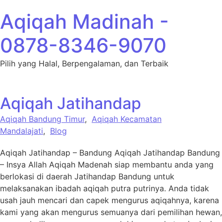
Lewati ke konten
Aqiqah Madinah -
0878-8346-9070
Pilih yang Halal, Berpengalaman, dan Terbaik
Aqiqah Jatihandap
Aqiqah Bandung Timur
,
Aqiqah Kecamatan
Mandalajati
,
Blog
Aqiqah Jatihandap – Bandung Aqiqah Jatihandap Bandung
– Insya Allah Aqiqah Madenah siap membantu anda yang
berlokasi di daerah Jatihandap Bandung untuk
melaksanakan ibadah aqiqah putra putrinya. Anda tidak
usah jauh mencari dan capek mengurus aqiqahnya, karena
kami yang akan mengurus semuanya dari pemilihan hewan,