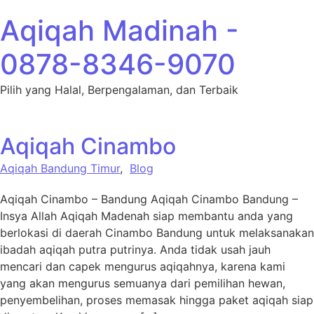
Lewati ke konten
Aqiqah Madinah -
0878-8346-9070
Pilih yang Halal, Berpengalaman, dan Terbaik
Aqiqah Cinambo
Aqiqah Bandung Timur
,
Blog
Aqiqah Cinambo – Bandung Aqiqah Cinambo Bandung –
Insya Allah Aqiqah Madenah siap membantu anda yang
berlokasi di daerah Cinambo Bandung untuk melaksanakan
ibadah aqiqah putra putrinya. Anda tidak usah jauh
mencari dan capek mengurus aqiqahnya, karena kami
yang akan mengurus semuanya dari pemilihan hewan,
penyembelihan, proses memasak hingga paket aqiqah siap