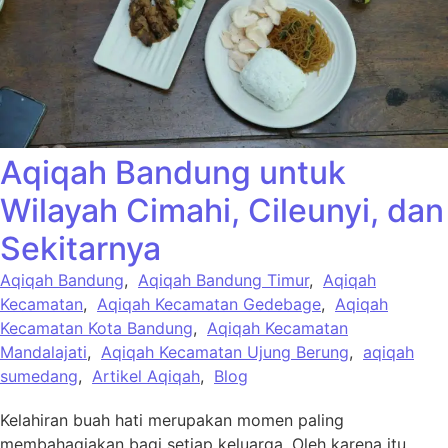
Aqiqah Bandung untuk
Wilayah Cimahi, Cileunyi, dan
Sekitarnya
Aqiqah Bandung
,
Aqiqah Bandung Timur
,
Aqiqah
Kecamatan
,
Aqiqah Kecamatan Gedebage
,
Aqiqah
Kecamatan Kota Bandung
,
Aqiqah Kecamatan
Mandalajati
,
Aqiqah Kecamatan Ujung Berung
,
aqiqah
sumedang
,
Artikel Aqiqah
,
Blog
Kelahiran buah hati merupakan momen paling
membahagiakan bagi setiap keluarga. Oleh karena itu,