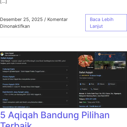
[…]
Desember 25, 2025
/
Komentar
Baca Lebih
pada Aqiqah Bandung Jasa Masak Profesiona
Dinonaktifkan
Lanjut
5 Aqiqah Bandung Pilihan
Terbaik