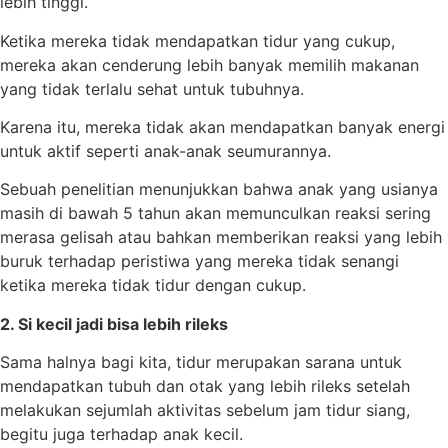
lebih tinggi.
Ketika mereka tidak mendapatkan tidur yang cukup,
mereka akan cenderung lebih banyak memilih makanan
yang tidak terlalu sehat untuk tubuhnya.
Karena itu, mereka tidak akan mendapatkan banyak energi
untuk aktif seperti anak-anak seumurannya.
Sebuah penelitian menunjukkan bahwa anak yang usianya
masih di bawah 5 tahun akan memunculkan reaksi sering
merasa gelisah atau bahkan memberikan reaksi yang lebih
buruk terhadap peristiwa yang mereka tidak senangi
ketika mereka tidak tidur dengan cukup.
2. Si kecil jadi bisa lebih rileks
Sama halnya bagi kita, tidur merupakan sarana untuk
mendapatkan tubuh dan otak yang lebih rileks setelah
melakukan sejumlah aktivitas sebelum jam tidur siang,
begitu juga terhadap anak kecil.