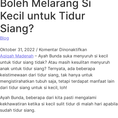
Boleh Melarang Si
Kecil untuk Tidur
Siang?
Blog
pada Kenapa Kit
Oktober 31, 2022
/
Komentar Dinonaktifkan
Aqiqah Madenah
– Ayah Bunda suka menyuruh si kecil
untuk tidur siang tidak? Atau masih kesulitan menyuruh
anak untuk tidur siang? Ternyata, ada beberapa
keistimewaan dari tidur siang, tak hanya untuk
mengistirahatkan tubuh saja, tetapi terdapat manfaat lain
dari tidur siang untuk si kecil, loh!
Ayah Bunda, beberapa dari kita pasti mengalami
kekhawatiran ketika si kecil sulit tidur di malah hari apabila
sudah tidur siang.