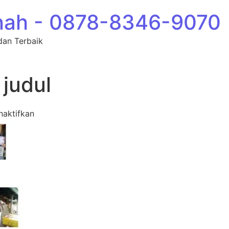
nah - 0878-8346-9070
dan Terbaik
 judul
pada Desain tanpa judul
naktifkan