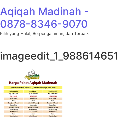
Lewati ke konten
Aqiqah Madinah -
0878-8346-9070
Pilih yang Halal, Berpengalaman, dan Terbaik
imageedit_1_98861465