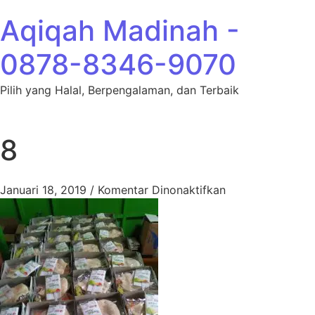
Lewati ke konten
Aqiqah Madinah -
0878-8346-9070
Pilih yang Halal, Berpengalaman, dan Terbaik
8
pada 8
Januari 18, 2019
/
Komentar Dinonaktifkan