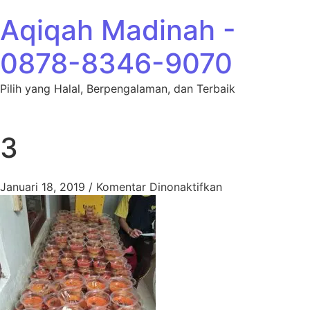
Lewati ke konten
Aqiqah Madinah -
0878-8346-9070
Pilih yang Halal, Berpengalaman, dan Terbaik
3
pada 3
Januari 18, 2019
/
Komentar Dinonaktifkan