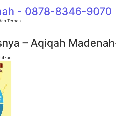
nah - 0878-8346-9070
dan Terbaik
snya – Aqiqah Madenah
pada Banyak Gratisnya – Aqiqah Madenah-min
tifkan