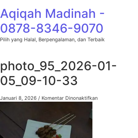
Lewati ke konten
Aqiqah Madinah -
0878-8346-9070
Pilih yang Halal, Berpengalaman, dan Terbaik
photo_95_2026-01-
05_09-10-33
pada photo_95_2
Januari 8, 2026
/
Komentar Dinonaktifkan