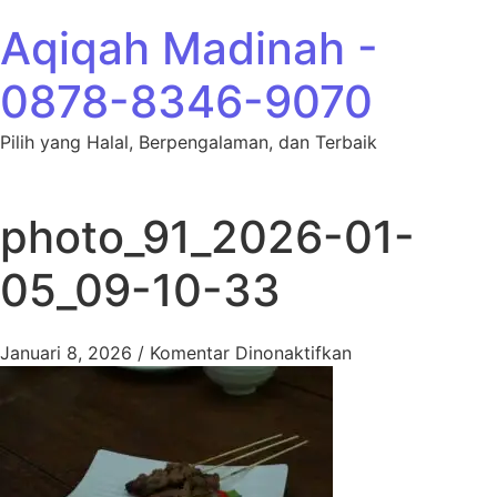
Lewati ke konten
Aqiqah Madinah -
0878-8346-9070
Pilih yang Halal, Berpengalaman, dan Terbaik
photo_91_2026-01-
05_09-10-33
pada photo_91_2
Januari 8, 2026
/
Komentar Dinonaktifkan