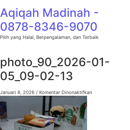
Lewati ke konten
Aqiqah Madinah -
0878-8346-9070
Pilih yang Halal, Berpengalaman, dan Terbaik
photo_90_2026-01-
05_09-02-13
pada photo_90_2
Januari 8, 2026
/
Komentar Dinonaktifkan