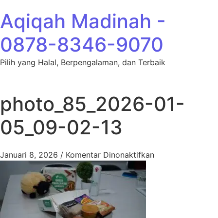
Lewati ke konten
Aqiqah Madinah -
0878-8346-9070
Pilih yang Halal, Berpengalaman, dan Terbaik
photo_85_2026-01-
05_09-02-13
pada photo_85_2
Januari 8, 2026
/
Komentar Dinonaktifkan