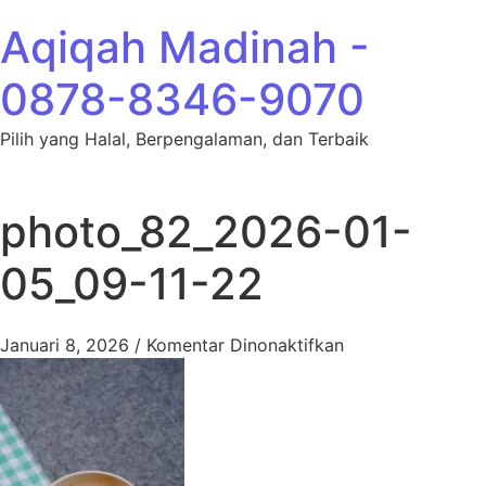
Lewati ke konten
Aqiqah Madinah -
0878-8346-9070
Pilih yang Halal, Berpengalaman, dan Terbaik
photo_82_2026-01-
05_09-11-22
pada photo_82_2
Januari 8, 2026
/
Komentar Dinonaktifkan