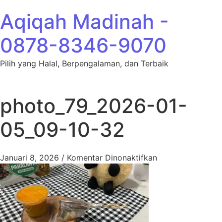
Lewati ke konten
Aqiqah Madinah -
0878-8346-9070
Pilih yang Halal, Berpengalaman, dan Terbaik
photo_79_2026-01-
05_09-10-32
pada photo_79_2
Januari 8, 2026
/
Komentar Dinonaktifkan