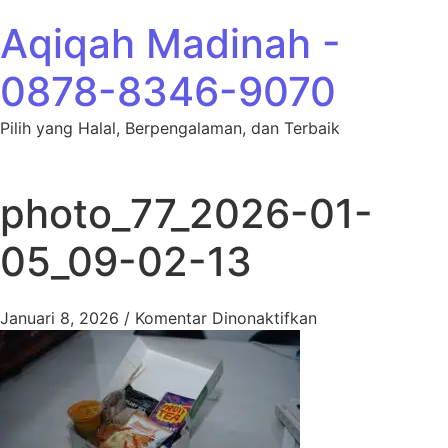
Lewati ke konten
Aqiqah Madinah -
0878-8346-9070
Pilih yang Halal, Berpengalaman, dan Terbaik
photo_77_2026-01-
05_09-02-13
pada photo_77_2
Januari 8, 2026
/
Komentar Dinonaktifkan