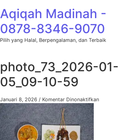
Lewati ke konten
Aqiqah Madinah -
0878-8346-9070
Pilih yang Halal, Berpengalaman, dan Terbaik
photo_73_2026-01-
05_09-10-59
pada photo_73_2
Januari 8, 2026
/
Komentar Dinonaktifkan