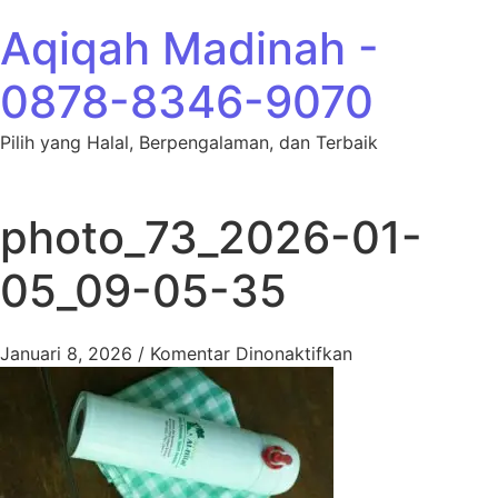
Lewati ke konten
Aqiqah Madinah -
0878-8346-9070
Pilih yang Halal, Berpengalaman, dan Terbaik
photo_73_2026-01-
05_09-05-35
pada photo_73_
Januari 8, 2026
/
Komentar Dinonaktifkan