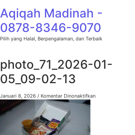
Lewati ke konten
Aqiqah Madinah -
0878-8346-9070
Pilih yang Halal, Berpengalaman, dan Terbaik
photo_71_2026-01-
05_09-02-13
pada photo_71_2
Januari 8, 2026
/
Komentar Dinonaktifkan