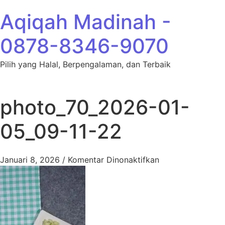
Lewati ke konten
Aqiqah Madinah -
0878-8346-9070
Pilih yang Halal, Berpengalaman, dan Terbaik
photo_70_2026-01-
05_09-11-22
pada photo_70_2
Januari 8, 2026
/
Komentar Dinonaktifkan