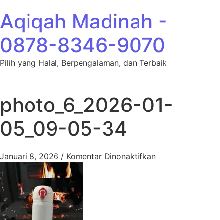
Lewati ke konten
Aqiqah Madinah -
0878-8346-9070
Pilih yang Halal, Berpengalaman, dan Terbaik
photo_6_2026-01-
05_09-05-34
pada photo_6_20
Januari 8, 2026
/
Komentar Dinonaktifkan