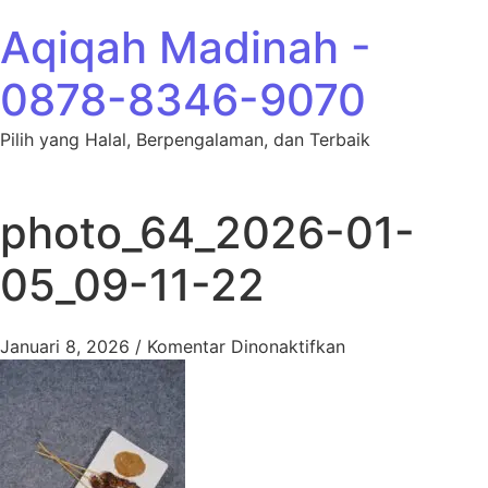
Lewati ke konten
Aqiqah Madinah -
0878-8346-9070
Pilih yang Halal, Berpengalaman, dan Terbaik
photo_64_2026-01-
05_09-11-22
pada photo_64_2
Januari 8, 2026
/
Komentar Dinonaktifkan