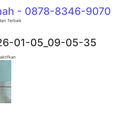
nah - 0878-8346-9070
dan Terbaik
26-01-05_09-05-35
pada photo_61_2026-01-05_09-05-35
aktifkan