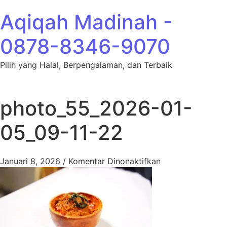
Lewati ke konten
Aqiqah Madinah -
0878-8346-9070
Pilih yang Halal, Berpengalaman, dan Terbaik
photo_55_2026-01-
05_09-11-22
pada photo_55_2
Januari 8, 2026
/
Komentar Dinonaktifkan