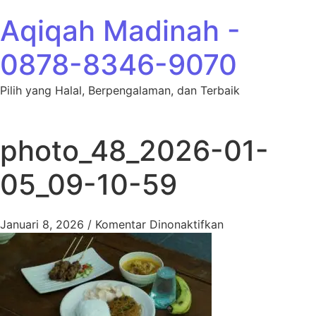
Lewati ke konten
Aqiqah Madinah -
0878-8346-9070
Pilih yang Halal, Berpengalaman, dan Terbaik
photo_48_2026-01-
05_09-10-59
pada photo_48_2
Januari 8, 2026
/
Komentar Dinonaktifkan