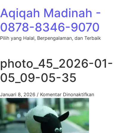
Lewati ke konten
Aqiqah Madinah -
0878-8346-9070
Pilih yang Halal, Berpengalaman, dan Terbaik
photo_45_2026-01-
05_09-05-35
pada photo_45_
Januari 8, 2026
/
Komentar Dinonaktifkan