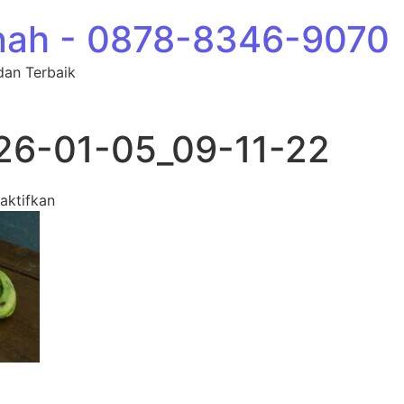
nah - 0878-8346-9070
dan Terbaik
26-01-05_09-11-22
pada photo_39_2026-01-05_09-11-22
aktifkan