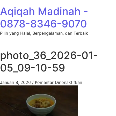
Lewati ke konten
Aqiqah Madinah -
0878-8346-9070
Pilih yang Halal, Berpengalaman, dan Terbaik
photo_36_2026-01-
05_09-10-59
pada photo_36_2
Januari 8, 2026
/
Komentar Dinonaktifkan