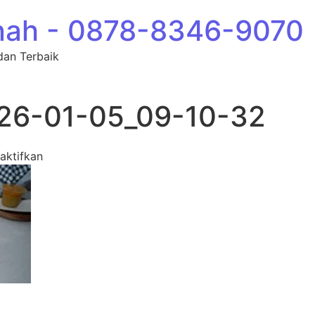
nah - 0878-8346-9070
dan Terbaik
26-01-05_09-10-32
pada photo_34_2026-01-05_09-10-32
aktifkan