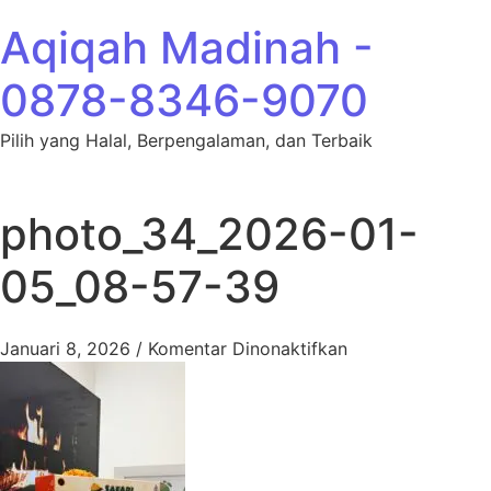
Lewati ke konten
Aqiqah Madinah -
0878-8346-9070
Pilih yang Halal, Berpengalaman, dan Terbaik
photo_34_2026-01-
05_08-57-39
pada photo_34_
Januari 8, 2026
/
Komentar Dinonaktifkan