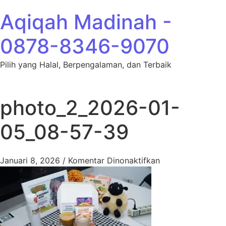
Lewati ke konten
Aqiqah Madinah -
0878-8346-9070
Pilih yang Halal, Berpengalaman, dan Terbaik
photo_2_2026-01-
05_08-57-39
pada photo_2_2
Januari 8, 2026
/
Komentar Dinonaktifkan