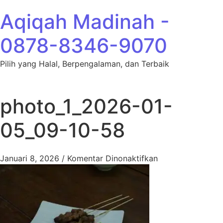
Lewati ke konten
Aqiqah Madinah -
0878-8346-9070
Pilih yang Halal, Berpengalaman, dan Terbaik
photo_1_2026-01-
05_09-10-58
pada photo_1_20
Januari 8, 2026
/
Komentar Dinonaktifkan