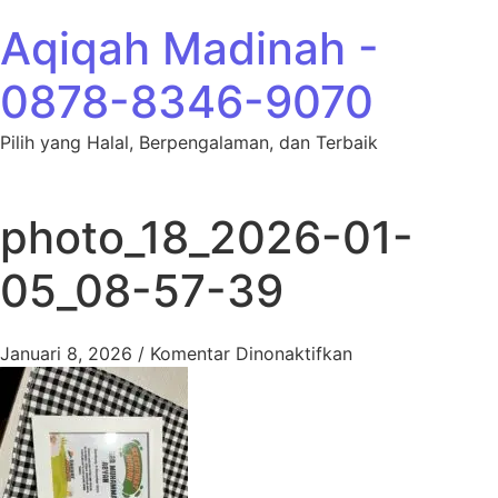
Lewati ke konten
Aqiqah Madinah -
0878-8346-9070
Pilih yang Halal, Berpengalaman, dan Terbaik
photo_18_2026-01-
05_08-57-39
pada photo_18_2
Januari 8, 2026
/
Komentar Dinonaktifkan