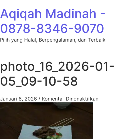
Lewati ke konten
Aqiqah Madinah -
0878-8346-9070
Pilih yang Halal, Berpengalaman, dan Terbaik
photo_16_2026-01-
05_09-10-58
pada photo_16_2
Januari 8, 2026
/
Komentar Dinonaktifkan