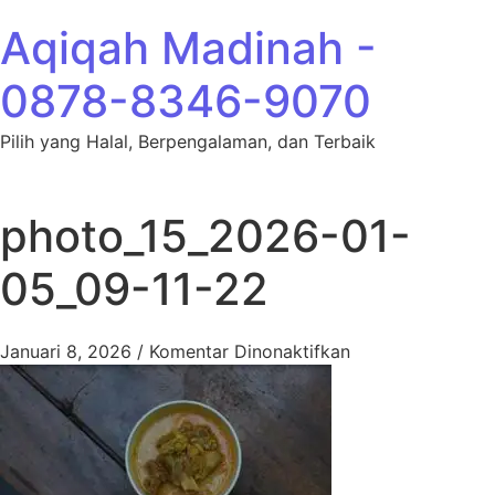
Lewati ke konten
Aqiqah Madinah -
0878-8346-9070
Pilih yang Halal, Berpengalaman, dan Terbaik
photo_15_2026-01-
05_09-11-22
pada photo_15_2
Januari 8, 2026
/
Komentar Dinonaktifkan