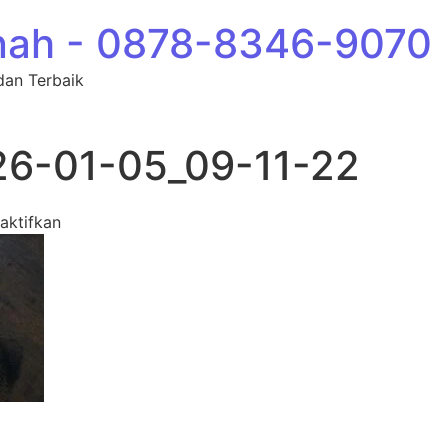
nah - 0878-8346-9070
dan Terbaik
26-01-05_09-11-22
pada photo_14_2026-01-05_09-11-22
aktifkan