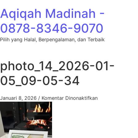
Lewati ke konten
Aqiqah Madinah -
0878-8346-9070
Pilih yang Halal, Berpengalaman, dan Terbaik
photo_14_2026-01-
05_09-05-34
pada photo_14_2
Januari 8, 2026
/
Komentar Dinonaktifkan