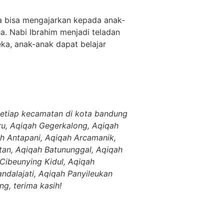
kita bisa mengajarkan kepada anak-
a. Nabi Ibrahim menjadi teladan
eka, anak-anak dapat belajar
setiap kecamatan di kota bandung
ru, Aqiqah Gegerkalong, Aqiqah
h Antapani, Aqiqah Arcamanik,
an, Aqiqah Batununggal, Aqiqah
 Cibeunying Kidul, Aqiqah
dalajati, Aqiqah Panyileukan
g, terima kasih!