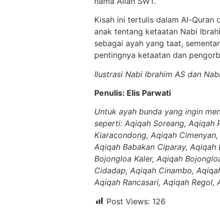
nama Allah SWT.
Kisah ini tertulis dalam Al-Quran
anak tentang ketaatan Nabi Ibrah
sebagai ayah yang taat, sementar
pentingnya ketaatan dan pengorb
Ilustrasi Nabi Ibrahim AS dan Nabi
Penulis: Elis Parwati
Untuk ayah bunda yang ingin men
seperti: Aqiqah Soreang, Aqiqah 
Kiaracondong, Aqiqah Cimenyan, 
Aqiqah Babakan Ciparay, Aqiqah 
Bojongloa Kaler, Aqiqah Bojonglo
Cidadap, Aqiqah Cinambo, Aqiqah
Aqiqah Rancasari, Aqiqah Regol, 
Post Views:
126