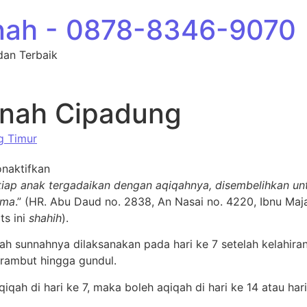
nah - 0878-8346-9070
dan Terbaik
nah Cipadung
g Timur
pada Aqiqah Madenah Cipadung
naktifkan
tiap anak tergadaikan dengan aqiqahnya, disembelihkan unt
ama
.” (HR. Abu Daud no. 2838, An Nasai no. 4220, Ibnu Maj
ts ini
shahih
).
iqah sunnahnya dilaksanakan pada hari ke 7 setelah kelahi
ambut hingga gundul.
qah di hari ke 7, maka boleh aqiqah di hari ke 14 atau hari