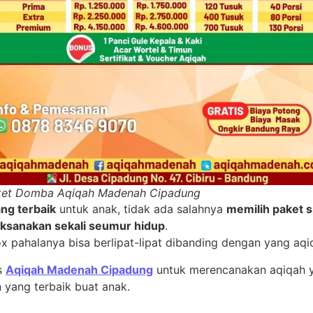
ket Domba Aqiqah Madenah Cipadung
g terbaik
untuk anak, tidak ada salahnya
memilih paket s
aksanakan sekali seumur hidup
.
ox pahalanya bisa berlipat-lipat dibanding dengan yang aq
s
Aqiqah Madenah Cipadung
untuk merencanakan aqiqah y
yang terbaik buat anak.