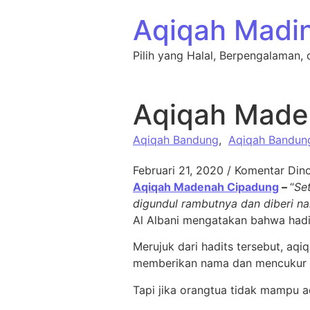
Lewati ke konten
Aqiqah Madi
Pilih yang Halal, Berpengalaman, 
Aqiqah Made
Aqiqah Bandung
,
Aqiqah Bandun
Februari 21, 2020
/
Komentar Dino
Aqiqah Madenah Cipadung
–
“
Se
digundul rambutnya dan diberi n
Al Albani mengatakan bahwa hadi
Merujuk dari hadits tersebut, aq
memberikan nama dan mencukur r
Tapi jika orangtua tidak mampu aqi