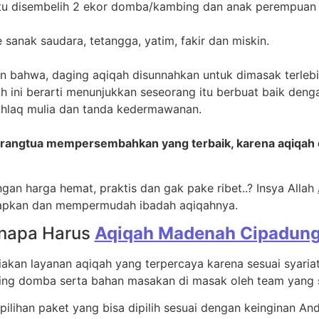
itu disembelih 2 ekor domba/kambing dan anak perempuan i
sanak saudara, tetangga, yatim, fakir dan miskin.
n bahwa, daging aqiqah disunnahkan untuk dimasak terlebi
 ini berarti menunjukkan seseorang itu berbuat baik deng
akhlaq mulia dan tanda kedermawanan.
orangtua mempersembahkan yang terbaik, karena aqiqah d
ngan harga hemat, praktis dan gak pake ribet..? Insya Allah
pkan dan mempermudah ibadah aqiqahnya.
napa Harus
Aqiqah Madenah Cipadun
an layanan aqiqah yang terpercaya karena sesuai syariat, 
ging domba serta bahan masakan di masak oleh team yang
ilihan paket yang bisa dipilih sesuai dengan keinginan And