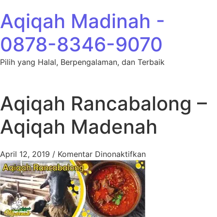
Lewati ke konten
Aqiqah Madinah -
0878-8346-9070
Pilih yang Halal, Berpengalaman, dan Terbaik
Aqiqah Rancabalong –
Aqiqah Madenah
pada Aqiqah Ranca
April 12, 2019
/
Komentar Dinonaktifkan