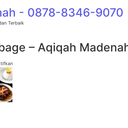
nah - 0878-8346-9070
dan Terbaik
bage – Aqiqah Madena
pada Aqiqah Gedebage – Aqiqah Madenah
tifkan