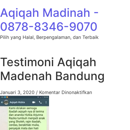
Lewati ke konten
Aqiqah Madinah -
0878-8346-9070
Pilih yang Halal, Berpengalaman, dan Terbaik
Testimoni Aqiqah
Madenah Bandung
pada Testimoni 
Januari 3, 2020
/
Komentar Dinonaktifkan