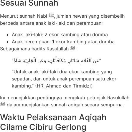
Sesuai Sunnah
Menurut sunnah Nabi ﷺ, jumlah hewan yang disembelih
berbeda antara anak laki-laki dan perempuan:
Anak laki-laki: 2 ekor kambing atau domba
Anak perempuan: 1 ekor kambing atau domba
Sebagaimana hadits Rasulullah ﷺ:
“عَنِ الْغُلَامِ شَاتَانِ مُكَافَأَتَانِ، وَعَنِ الْجَارِيَةِ شَاةٌ”
“Untuk anak laki-laki dua ekor kambing yang
sepadan, dan untuk anak perempuan satu ekor
kambing.” (HR. Ahmad dan Tirmidzi)
Ini menunjukkan pentingnya mengikuti petunjuk Rasulullah
ﷺ dalam menjalankan sunnah aqiqah secara sempurna.
Waktu Pelaksanaan Aqiqah
Cilame Cibiru Gerlong