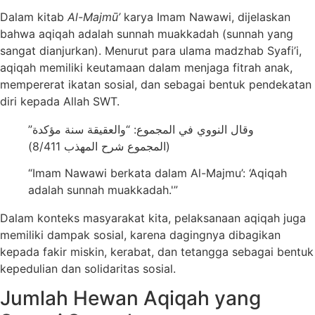
Dalam kitab
Al-Majmū’
karya Imam Nawawi, dijelaskan
bahwa aqiqah adalah sunnah muakkadah (sunnah yang
sangat dianjurkan). Menurut para ulama madzhab Syafi’i,
aqiqah memiliki keutamaan dalam menjaga fitrah anak,
mempererat ikatan sosial, dan sebagai bentuk pendekatan
diri kepada Allah SWT.
وقال النووي في المجموع: “والعقيقة سنة مؤكدة”
(المجموع شرح المهذب 8/411)
“Imam Nawawi berkata dalam Al-Majmu’: ‘Aqiqah
adalah sunnah muakkadah.'”
Dalam konteks masyarakat kita, pelaksanaan aqiqah juga
memiliki dampak sosial, karena dagingnya dibagikan
kepada fakir miskin, kerabat, dan tetangga sebagai bentuk
kepedulian dan solidaritas sosial.
Jumlah Hewan Aqiqah yang