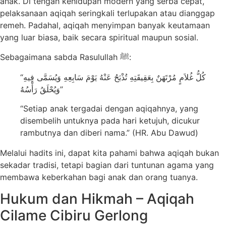
anak. Di tengah kehidupan modern yang serba cepat,
pelaksanaan aqiqah seringkali terlupakan atau dianggap
remeh. Padahal, aqiqah menyimpan banyak keutamaan
yang luar biasa, baik secara spiritual maupun sosial.
Sebagaimana sabda Rasulullah ﷺ:
“كُلُّ غُلاَمٍ مُرْتَهَنٌ بِعَقِيقَتِهِ تُذْبَحُ عَنْهُ يَوْمَ سَابِعِهِ وَيُسَمَّى فِيهِ
وَيُحْلَقُ رَأْسُهُ”
“Setiap anak tergadai dengan aqiqahnya, yang
disembelih untuknya pada hari ketujuh, dicukur
rambutnya dan diberi nama.” (HR. Abu Dawud)
Melalui hadits ini, dapat kita pahami bahwa aqiqah bukan
sekadar tradisi, tetapi bagian dari tuntunan agama yang
membawa keberkahan bagi anak dan orang tuanya.
Hukum dan Hikmah – Aqiqah
Cilame Cibiru Gerlong