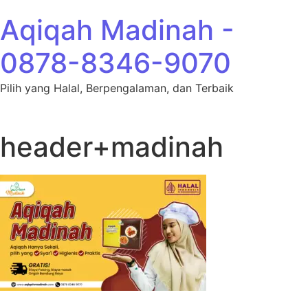
Lewati ke konten
Aqiqah Madinah -
0878-8346-9070
Pilih yang Halal, Berpengalaman, dan Terbaik
header+madinah