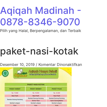
Lewati ke konten
Aqiqah Madinah -
0878-8346-9070
Pilih yang Halal, Berpengalaman, dan Terbaik
paket-nasi-kotak
pada paket-n
Desember 10, 2019
/
Komentar Dinonaktifkan