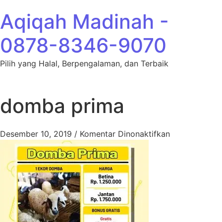
Lewati ke konten
Aqiqah Madinah -
0878-8346-9070
Pilih yang Halal, Berpengalaman, dan Terbaik
domba prima
pada domba 
Desember 10, 2019
/
Komentar Dinonaktifkan