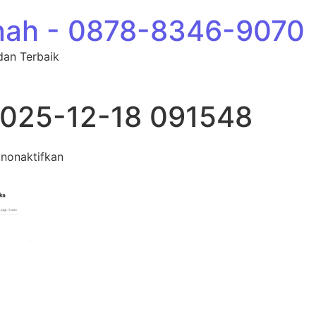
nah - 0878-8346-9070
dan Terbaik
2025-12-18 091548
pada Screenshot 2025-12-18 091548
nonaktifkan